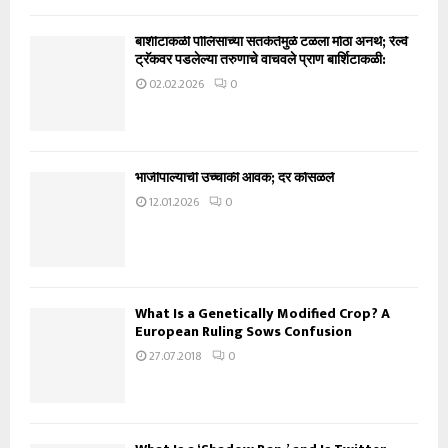
बार्शीटाकळी पोलिसांच्या सतर्कतेमुळे टळला मोठा अनर्थ; रेल्वे
ट्रॅकवर पडलेल्या तरुणाचे वाचवले प्राण बार्शिटाकळी:
02.02.2026
0
भाजीपाल्याची उच्चांकी आवक; दर कोसळले
12.01.2026
0
What Is a Genetically Modified Crop? A
European Ruling Sows Confusion
27.07.2018
0