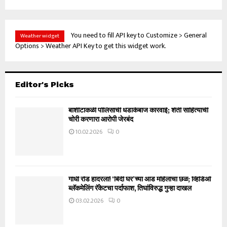
You need to fill API key to Customize > General
Weather widget
Options > Weather API Key to get this widget work.
Editor's Picks
बार्शीटाकळी पोलिसांची धडाकेबाज कारवाई; शेती साहित्याची
चोरी करणारा आरोपी जेरबंद
10.02.2026
0
गांधी रोड हादरला! ‘बिंदी घर’च्या आड महिलांचा छळ; व्हिडिओ
ब्लॅकमेलिंग रॅकेटचा पर्दाफाश, तिघांविरुद्ध गुन्हा दाखल
03.02.2026
0