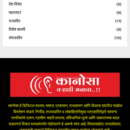
देश विदेश
(6)
महाराष्ट्र
(6)
राजकीय
(11)
विशेष बातमी
(6)
संपादकीय
(10)
कानोसा हे डिजिटल माध्यम, समाज, प्रशासन, राजकारण आणि विकास यांवरील सखोल
विश्लेषण मांडते. निर्भीड, तथ्याधारित व लोकहिताभिमुख पत्रकारितेद्वारे सामान्य
नागरिकांचे प्रश्न, ग्रामीण-शहरी वास्तव, संविधानिक मूल्ये आणि सकारात्मक बदल
घडवणारे विचार वाचकांपर्यंत पोहोचवणे हे आमचे ध्येय आहे. विश्वासार्हता, पारदर्शकता,