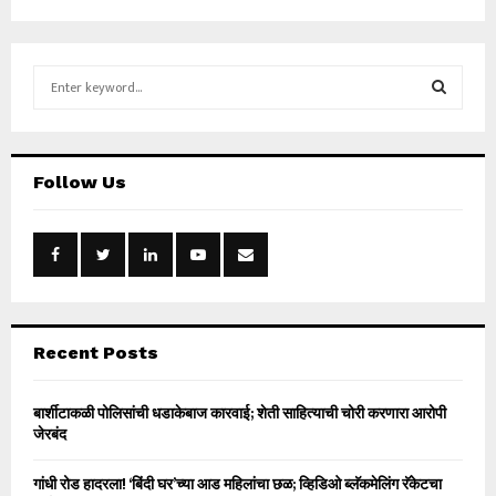
S
e
a
S
r
c
E
Follow Us
h
f
A
o
r
R
:
C
H
Recent Posts
बार्शीटाकळी पोलिसांची धडाकेबाज कारवाई; शेती साहित्याची चोरी करणारा आरोपी
जेरबंद
गांधी रोड हादरला! ‘बिंदी घर’च्या आड महिलांचा छळ; व्हिडिओ ब्लॅकमेलिंग रॅकेटचा