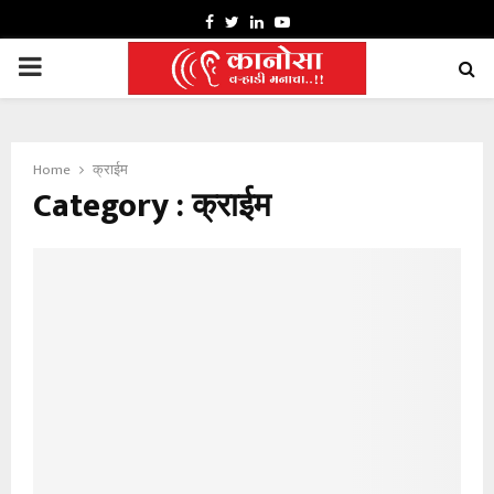
FACEBOOK
TWITTER
LINKEDIN
YOUTUBE
PRIMARY
MENU
Home
क्राईम
Category : क्राईम