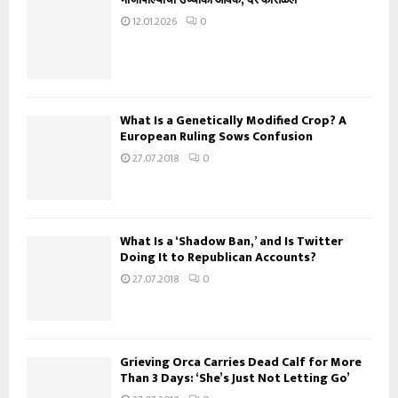
12.01.2026
0
What Is a Genetically Modified Crop? A
European Ruling Sows Confusion
27.07.2018
0
What Is a ‘Shadow Ban,’ and Is Twitter
Doing It to Republican Accounts?
27.07.2018
0
Grieving Orca Carries Dead Calf for More
Than 3 Days: ‘She’s Just Not Letting Go’