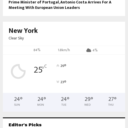
Prime Minister of Portugal, Antonio Costa Arrives For A
Meeting With European Union Leaders
New York
Clear Sky
84%
1.8km/h
4%
°
25
C
26
°
°
23
24
°
24
°
24
°
29
°
27
°
SUN
MON
TUE
WED
THU
Editor's Picks