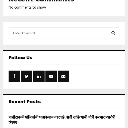
No comments to show.
S
e
a
S
r
c
E
Follow Us
h
f
A
o
r
R
:
C
H
Recent Posts
बार्शीटाकळी पोलिसांची धडाकेबाज कारवाई; शेती साहित्याची चोरी करणारा आरोपी
जेरबंद