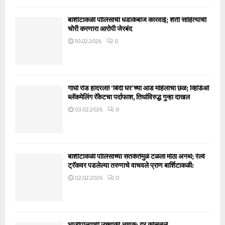
बार्शीटाकळी पोलिसांची धडाकेबाज कारवाई; शेती साहित्याची
चोरी करणारा आरोपी जेरबंद
10.02.2026
0
गांधी रोड हादरला! ‘बिंदी घर’च्या आड महिलांचा छळ; व्हिडिओ
ब्लॅकमेलिंग रॅकेटचा पर्दाफाश, तिघांविरुद्ध गुन्हा दाखल
03.02.2026
0
बार्शीटाकळी पोलिसांच्या सतर्कतेमुळे टळला मोठा अनर्थ; रेल्वे
ट्रॅकवर पडलेल्या तरुणाचे वाचवले प्राण बार्शिटाकळी:
02.02.2026
0
भाजीपाल्याची उच्चांकी आवक; दर कोसळले